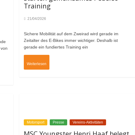
Training
21/04/2026
Sichere Mobilität auf dem Zweirad wird gerade im
Zeitalter des E-Bikes immer wichtiger. Deshalb ist
nde
gerade ein fundiertes Training ein
 von
Weiterlesen
Motorsport
Presse
Vereins-Aktivitäten
MSC Youngster Henri Haaf belegt