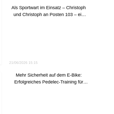
Als Sportwart im Einsatz – Christoph
und Christoph an Posten 103 – ein
Videobericht
21/06/2026 15:15
Mehr Sicherheit auf dem E-Bike:
Erfolgreiches Pedelec-Training für
Senioren in Lohmar unter Beteiligung
des MSC