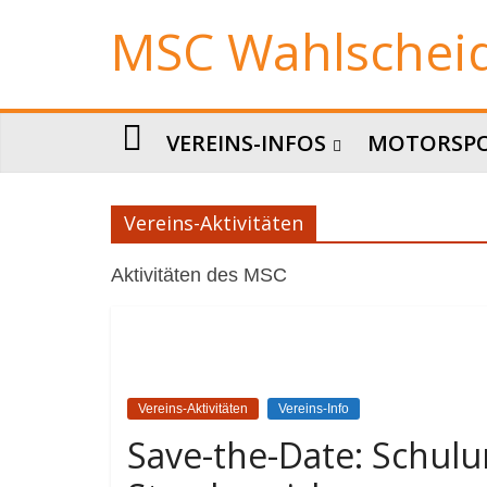
Zum
MSC Wahlscheid
Inhalt
springen
VEREINS-INFOS
MOTORSP
Vereins-Aktivitäten
Aktivitäten des MSC
Vereins-Aktivitäten
Vereins-Info
Save-the-Date: Schulu