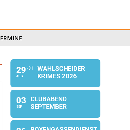
ERMINE
29
WAHLSCHEIDER
31
KRIMES 2026
AUG
03
CLUBABEND
SEPTEMBER
SEP
BOXENGASSENDIENST