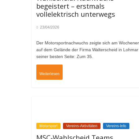
begeistert – erstmals
vollelektrisch unterwegs
23/04/2026
Der Motorsportnachwuchs zeigte sich am Wochene
auf dem Gelände der Firma Walterscheid in Lohmar
seiner besten Seite: Zum 35.
Weiterlesen
Motorsport
Vereins-Aktivitäten
Vereins-Info
MSC-Wahlscheid Teams