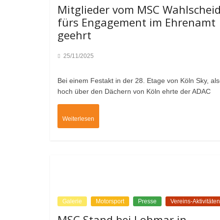
Mitglieder vom MSC Wahlschei
fürs Engagement im Ehrenamt
geehrt
25/11/2025
Bei einem Festakt in der 28. Etage von Köln Sky, al
hoch über den Dächern von Köln ehrte der ADAC
Weiterlesen
Galerie
Motorsport
Presse
Vereins-Aktivitäten
MSC Stand bei Lohmar in