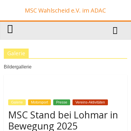
Zum
MSC Wahlscheid e.V. im ADAC
Inhalt
springen
Galerie
Bildergallerie
Galerie
Motorsport
Presse
Vereins-Aktivitäten
MSC Stand bei Lohmar in
Bewegung 2025