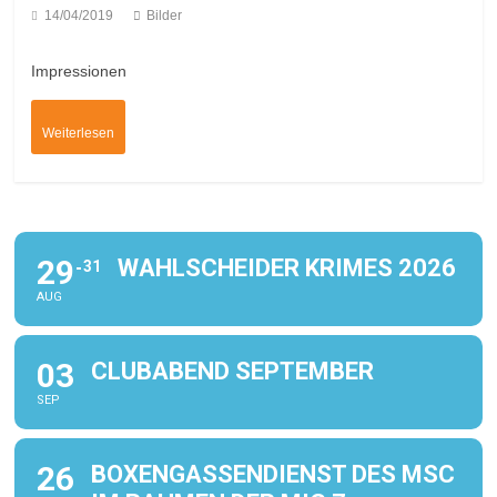
14/04/2019
Bilder
Impressionen
Weiterlesen
29
WAHLSCHEIDER KRIMES 2026
31
AUG
03
CLUBABEND SEPTEMBER
SEP
26
BOXENGASSENDIENST DES MSC